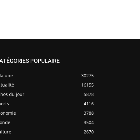
ATÉGORIES POPULAIRE
la une
30275
tualité
16155
chos du jour
5878
ports
4116
conomie
3788
onde
3504
ulture
2670