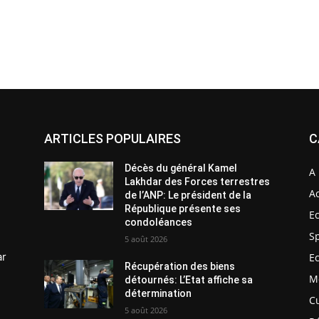
ARTICLES POPULAIRES
C
Décès du général Kamel
A 
Lakhdar des Forces terrestres
Ac
de l’ANP: Le président de la
République présente ses
E
condoléances
S
5 août 2026
ar
E
Récupération des biens
M
détournés: L’Etat affiche sa
détermination
C
5 août 2026