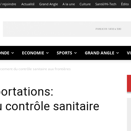
/ rejoindre
Actualité
Grand Angle
A la une
Culture
Santé/Hi-Tech
Édito
ONDE
ECONOMIE
SPORTS
GRAND ANGLE
V
cement du contrôle sanitaire aux frontières
ortations:
contrôle sanitaire