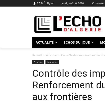
C
jeudi, août 6, 2026
Connecter 
26.9
Alger
ACTUALITÉ
ECHOS DU JOUR
M
Accueil
A la une
Contrôle des importations: Renfor
A la une
Economie
Contrôle des imp
Renforcement du 
aux frontières