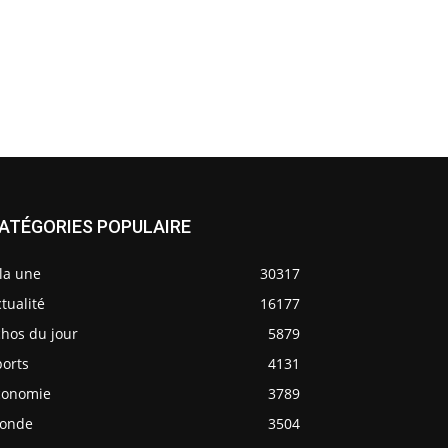
ATÉGORIES POPULAIRE
la une
30317
tualité
16177
chos du jour
5879
ports
4131
conomie
3789
onde
3504