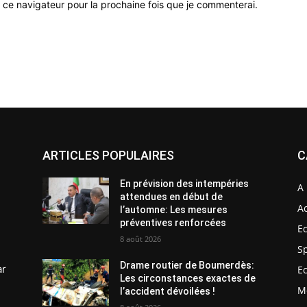
 ce navigateur pour la prochaine fois que je commenterai.
ARTICLES POPULAIRES
C
En prévision des intempéries
A 
attendues en début de
Ac
l’automne: Les mesures
préventives renforcées
E
8 août 2026
S
Drame routier de Boumerdès:
ar
E
Les circonstances exactes de
M
l’accident dévoilées !