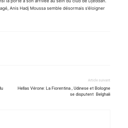
nsi la porte à son arrivée au sein du club de Djeddah.
sagé, Anis Hadj Moussa semble désormais s’éloigner
Article suivant
du
Hellas Vérone: La Fiorentina , Udinese et Bologne
se disputent Belghali