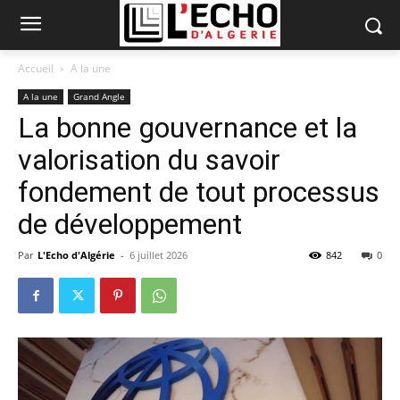
Accueil
A la une
A la une
Grand Angle
La bonne gouvernance et la
valorisation du savoir
fondement de tout processus
de développement
Par
L'Echo d'Algérie
-
6 juillet 2026
842
0