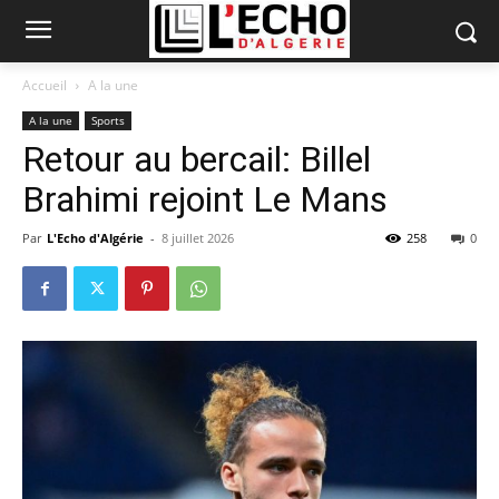
Accueil
A la une
A la une
Sports
Retour au bercail: Billel
Brahimi rejoint Le Mans
Par
L'Echo d'Algérie
-
8 juillet 2026
258
0