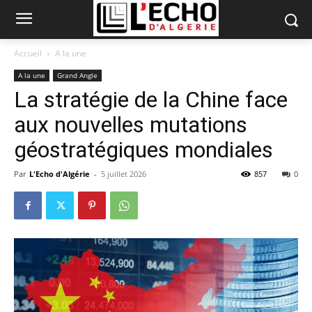
Accueil
A la une
A la une
Grand Angle
La stratégie de la Chine face
aux nouvelles mutations
géostratégiques mondiales
Par
L'Echo d'Algérie
-
5 juillet 2026
857
0