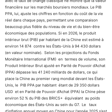
avec le taux de change classique ne montre que la valeur
financière sur les marchés boursiers mondiaux. Le PIB
PPA, lui, ajuste les chiffres en fonction du coût de la vie
réel dans chaque pays, permettant une comparaison
beaucoup plus fidèle du niveau de vie et du bien-être
économique des populations. Si en 2026, le produit
intérieur brut (PIB) par habitant de la Chine est estimé à
environ 14 874 contre les États-Unis à 94 430 dollars
(en valeur nominale). Selon les projections du Fonds
Monétaire International (FMI) en termes de volume, son
Produit Intérieur Brut ajusté en Parité de Pouvoir d’Achat
(PPA) dépasse les 41 240 milliards de dollars, ce qui
place la Chine au premier rang mondial devant les États-
Unis, le PIB PPA par habitant étant de 29 350 dollars
USD et en Parité de Pouvoir d’Achat (PPA) la Chine pèse
environ 52 % du PIB des BRICS+ équivalant au poids
économique des États-Unis au sein du G7. Le taux
d’inflation annuel moyen en Chine pour l’année 2025 s’est