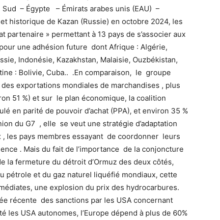
u Sud – Égypte – Émirats arabes unis (EAU) –
t historique de Kazan (Russie) en octobre 2024, les
at partenaire » permettant à 13 pays de s’associer aux
 pour une adhésion future dont Afrique : Algérie,
ussie, Indonésie, Kazakhstan, Malaisie, Ouzbékistan,
tine : Bolivie, Cuba.. .En comparaison, le groupe
 des exportations mondiales de marchandises , plus
ron 51 %) et sur le plan économique, la coalition
lé en parité de pouvoir d’achat (PPA), et environ 35 %
ion du G7 , elle se veut une stratégie d’adaptation
x , les pays membres essayant de coordonner leurs
gence . Mais du fait de l’importance de la conjoncture
 la fermeture du détroit d’Ormuz des deux côtés,
 pétrole et du gaz naturel liquéfié mondiaux, cette
édiates, une explosion du prix des hydrocarbures.
evée récente des sanctions par les USA concernant
té les USA autonomes, l’Europe dépend à plus de 60%