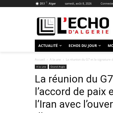
C
samedi, août 8, 2026
Connecter
31.1
Alger
ACTUALITÉ
ECHOS DU JOUR
M
Accueil
A la une
La réunion du G7 et la signature d
A la une
Grand Angle
La réunion du G7 
l’accord de paix 
l’Iran avec l’ouve