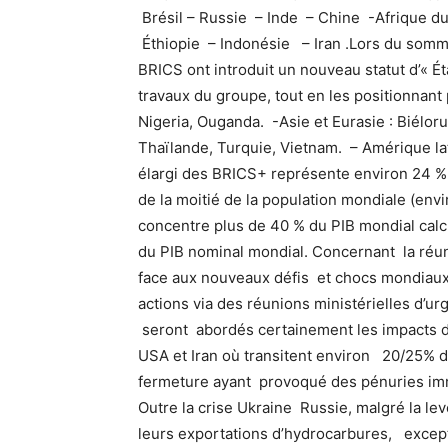
Brésil – Russie – Inde – Chine -Afrique d
Éthiopie – Indonésie – Iran .Lors du somme
BRICS ont introduit un nouveau statut d’« Ét
travaux du groupe, tout en les positionnant
Nigeria, Ouganda. -Asie et Eurasie : Biélor
Thaïlande, Turquie, Vietnam. – Amérique la
élargi des BRICS+ représente environ 24 %
de la moitié de la population mondiale (envi
concentre plus de 40 % du PIB mondial calcu
du PIB nominal mondial. Concernant la réun
face aux nouveaux défis et chocs mondiau
actions via des réunions ministérielles d’ur
seront abordés certainement les impacts de
USA et Iran où transitent environ 20/25% du
fermeture ayant provoqué des pénuries imm
Outre la crise Ukraine Russie, malgré la l
leurs exportations d’hydrocarbures, excep