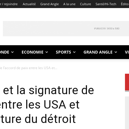
 / rejoindre
Actualité
Grand Angle
A la une
Culture
Santé/Hi-Tech
Édito
ONDE
ECONOMIE
SPORTS
GRAND ANGLE
V
e l’accord de paix entre les USA et...
et la signature de
entre les USA et
rture du détroit