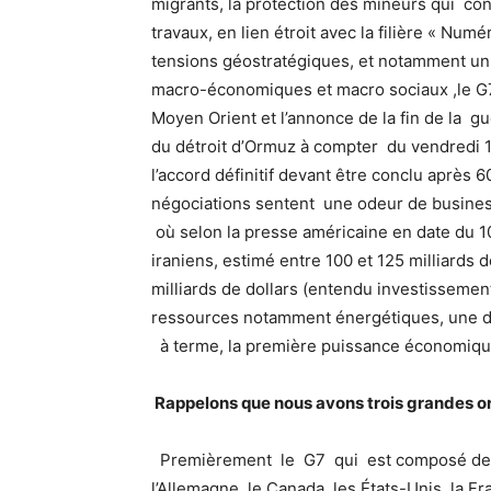
migrants, la protection des mineurs qui cons
travaux, en lien étroit avec la filière « N
tensions géostratégiques, et notamment un 
macro-économiques et macro sociaux ,le G7
Moyen Orient et l’annonce de la fin de la gue
du détroit d’Ormuz à compter du vendredi 
l’accord définitif devant être conclu après
négociations sentent une odeur de business 
où selon la presse américaine en date du 1
iraniens, estimé entre 100 et 125 milliards d
milliards de dollars (entendu investissemen
ressources notamment énergétiques, une d
à terme, la première puissance économique
Rappelons que nous avons trois grandes or
Premièrement le G7 qui est composé des 
l’Allemagne, le Canada, les États-Unis, la Fr