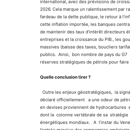
international, avec des prévisions de crois
2026. Cela marque un ralentissement par r
fardeau de la dette publique, le retour à l’i
cette inflation importée, les banques centr
de maintenir des taux d’intérêt directeurs él
entreprises et la croissance du PIB., les 
massives (baisse des taxes, boucliers tarifa
publics. Ainsi, bon nombre de pays du G7 o
réserves stratégiques de pétrole pour faire
Quelle conclusion tirer ?
Outre les enjeux géostratégiques, la signat
déclaré officiellement a une odeur de pétr
en devises proviennent de hydrocarbures ét
dont la colonne vertébrale de sa stratégie 
énergétiques mondiaux. A l’instar du Ven
l’entrée massive des compagnies américaines,