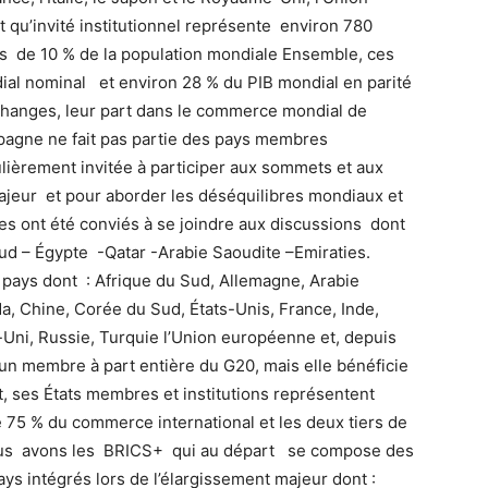
 qu’invité institutionnel représente environ 780
ins de 10 % de la population mondiale Ensemble, ces
ial nominal et environ 28 % du PIB mondial en parité
changes, leur part dans le commerce mondial de
pagne ne fait pas partie des pays membres
lièrement invitée à participer aux sommets et aux
ajeur et pour aborder les déséquilibres mondiaux et
es ont été conviés à se joindre aux discussions dont
ud – Égypte -Qatar -Arabie Saoudite –Emiraties.
ays dont : Afrique du Sud, Allemagne, Arabie
da, Chine, Corée du Sud, États-Unis, France, Inde,
-Uni, Russie, Turquie l’Union européenne et, depuis
s un membre à part entière du G20, mais elle bénéficie
, ses États membres et institutions représentent
 75 % du commerce international et les deux tiers de
nous avons les BRICS+ qui au départ se compose des
ys intégrés lors de l’élargissement majeur dont :