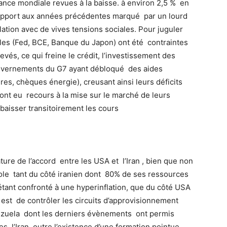
sance mondiale revues à la baisse. à environ 2,5 % en
apport aux années précédentes marqué par un lourd
nflation avec de vives tensions sociales. Pour juguler
ales (Fed, BCE, Banque du Japon) ont été contraintes
evés, ce qui freine le crédit, l’investissement des
gouvernements du G7 ayant débloqué des aides
ires, chèques énergie), creusant ainsi leurs déficits
nt eu recours à la mise sur le marché de leurs
 baisser transitoirement les cours
ure de l’accord entre les USA et l’Iran , bien que non
ole tant du côté iranien dont 80% de ses ressources
ant confronté à une hyperinflation, que du côté USA
est de contrôler les circuits d’approvisionnement
ezuela dont les derniers évènements ont permis
 l’Iran ,outre l’existence d’une formation pointue,