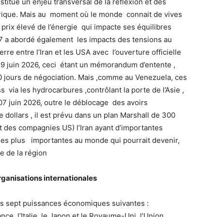
titue un enjeu transversal de la réflexion et des
umérique. Mais au moment où le monde connait de vives
prix élevé de l’énergie qui impacte ses équilibres
 a abordé également les impacts des tensions au
rre entre l’Iran et les USA avec l’ouverture officielle
19 juin 2026, ceci étant un mémorandum d’entente ,
 60 jours de négociation. Mais ,comme au Venezuela, ces
via les hydrocarbures ,contrôlant la porte de l’Asie ,
07 juin 2026, outre le déblocage des avoirs
e dollars , il est prévu dans un plan Marshall de 300
t des compagnies US) l’Iran ayant d’importantes
es plus importantes au monde qui pourrait devenir,
 de la région
ganisations internationales
sept puissances économiques suivantes :
ance, l’Italie, le Japon et le Royaume-Uni, l’Union