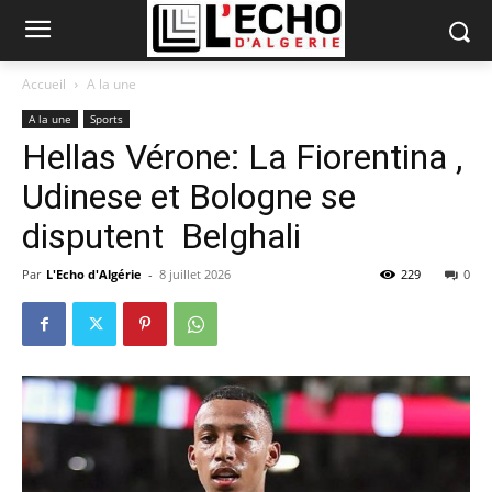
Accueil
A la une
A la une
Sports
Hellas Vérone: La Fiorentina ,
Udinese et Bologne se
disputent Belghali
Par
L'Echo d'Algérie
-
8 juillet 2026
229
0