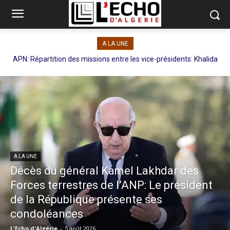
A LA UNE
Priorité au raccordement de 16 communes: Bouzegza lance un
vaste plan pour renforcer l’alimentation en eau potable à Mila
A LA UNE
Décès du général Kamel Lakhdar des
Forces terrestres de l’ANP: Le président
de la République présente ses
condoléances
L'Echo d'Algérie
-
5 août 2026