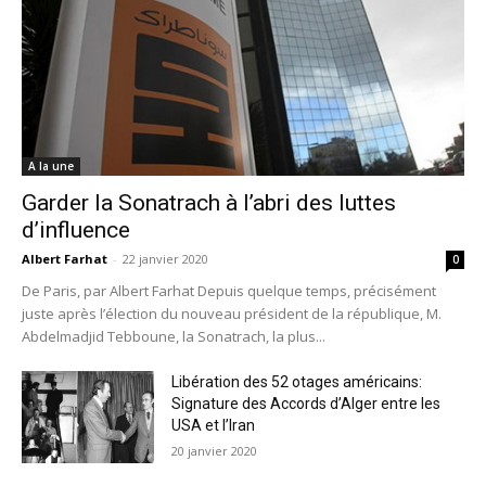
A la une
Garder la Sonatrach à l’abri des luttes
d’influence
Albert Farhat
-
22 janvier 2020
0
De Paris, par Albert Farhat Depuis quelque temps, précisément
juste après l’élection du nouveau président de la république, M.
Abdelmadjid Tebboune, la Sonatrach, la plus...
Libération des 52 otages américains:
Signature des Accords d’Alger entre les
USA et l’Iran
20 janvier 2020