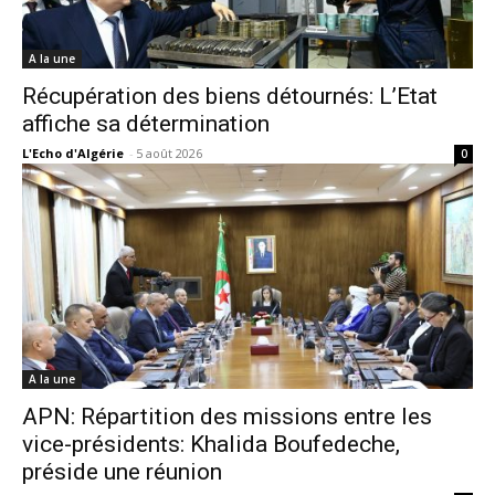
A la une
Récupération des biens détournés: L’Etat
affiche sa détermination
L'Echo d'Algérie
-
5 août 2026
0
A la une
APN: Répartition des missions entre les
vice-présidents: Khalida Boufedeche,
préside une réunion