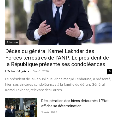
A la une
Décès du général Kamel Lakhdar des
Forces terrestres de l’ANP: Le président de
la République présente ses condoléances
L'Echo d'Algérie
-
5 août 2026
0
Le président de la République, Abdelmadjid Tebboune, a présenté,
hier ses sincères condoléances à la famille du défunt Général
Kamel Lakhdar, relevant des Forces...
Récupération des biens détournés: L’Etat
affiche sa détermination
5 août 2026