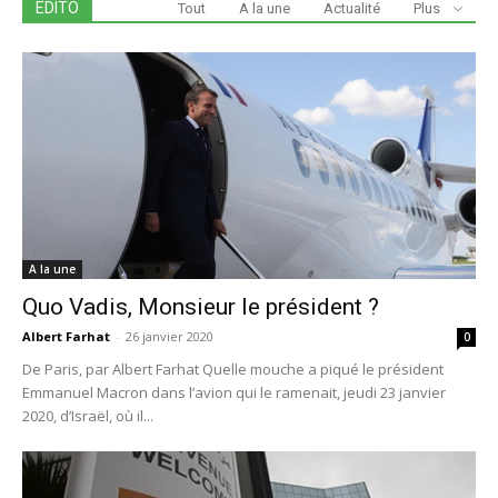
EDITO
Tout
A la une
Actualité
Plus
A la une
Quo Vadis, Monsieur le président ?
Albert Farhat
-
26 janvier 2020
0
De Paris, par Albert Farhat Quelle mouche a piqué le président
Emmanuel Macron dans l’avion qui le ramenait, jeudi 23 janvier
2020, d’Israël, où il...