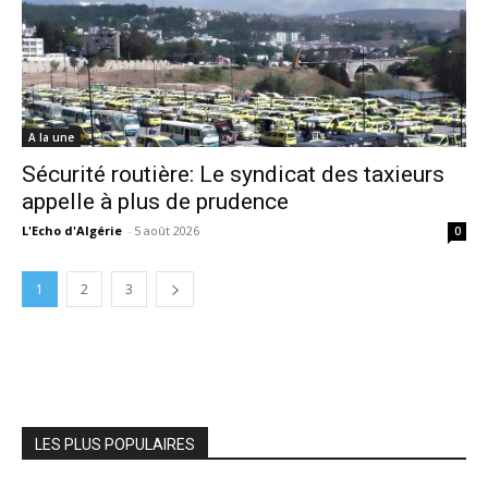
A la une
Sécurité routière: Le syndicat des taxieurs
appelle à plus de prudence
L'Echo d'Algérie
-
5 août 2026
0
1
2
3
LES PLUS POPULAIRES