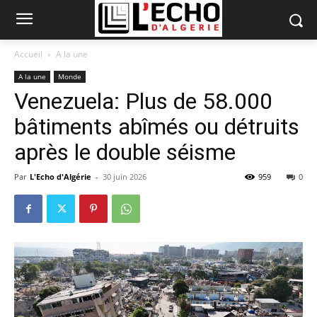
Accueil
A la une
A la une
Monde
Venezuela: Plus de 58.000
bâtiments abîmés ou détruits
après le double séisme
Par
L'Echo d'Algérie
-
30 juin 2026
959
0