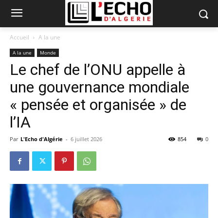
Accueil
A la une
A la une
Monde
Le chef de l’ONU appelle à
une gouvernance mondiale
« pensée et organisée » de
l’IA
Par
L'Echo d'Algérie
-
6 juillet 2026
854
0