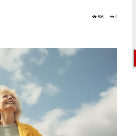
503
0