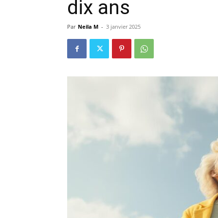
dix ans
Par
Neila M
-
3 janvier 2025