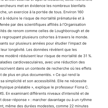
chercheurs met en évidence les nombreux bienfaits
he, un exercice à la portée de tous. Environ 160
 à réduire le risque de mortalité prématurée et à
née par des scientifiques affiliés à l’Organisation
rsités de renom comme celles de Loughborough et de
e regroupant plusieurs cohortes à travers le monde.
ipants sur plusieurs années pour étudier l’impact de
 leur longévité. Les données révèlent que les
me modéré réduisent leur risque de mortalité de 31 %.
ladies cardiovasculaires, avec une réduction des
inscrivent dans un contexte de recherche où les effets
nt de plus en plus documentés. « Ce qui rend la
sa simplicité et son accessibilité. Elle ne nécessite
hysique préalable », explique le professeur Fiona C.
MS. En examinant différents niveaux d’intensité et de
fet dose-réponse » : marcher davantage ou à un rythme
ndant, même des durées modestes, comme 22 minutes