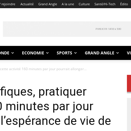
 rejoindre
Actualité
Grand Angle
A la une
Culture
Santé/Hi-Tech
Édito
ONDE
ECONOMIE
SPORTS
GRAND ANGLE
V
cette activité 160 minutes par jour pourrait allonger...
fiques, pratiquer
0 minutes par jour
 l’espérance de vie de