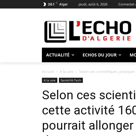
C
jeudi, août 6, 2026
Connecter /
26.1
Alger
ACTUALITÉ
ECHOS DU JOUR
M
Accueil
A la une
Selon ces scientifiques, pratiquer 
A la une
Santé/Hi-Tech
Selon ces scienti
cette activité 16
pourrait allonger