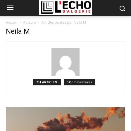
Accueil
Auteurs
Articles postés par Neila M
Neila M
751 ARTICLES
0 Commentaires