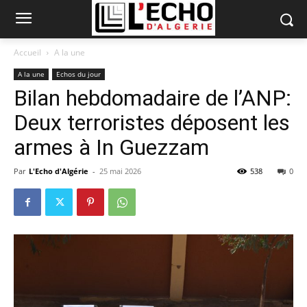
Accueil
A la une
A la une
Echos du jour
Bilan hebdomadaire de l’ANP:
Deux terroristes déposent les
armes à In Guezzam
Par
L'Echo d'Algérie
-
25 mai 2026
538
0