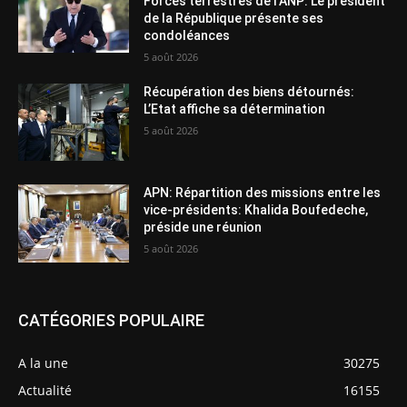
Forces terrestres de l’ANP: Le président
de la République présente ses
condoléances
5 août 2026
Récupération des biens détournés:
L’Etat affiche sa détermination
5 août 2026
APN: Répartition des missions entre les
vice-présidents: Khalida Boufedeche,
préside une réunion
5 août 2026
CATÉGORIES POPULAIRE
A la une
30275
Actualité
16155