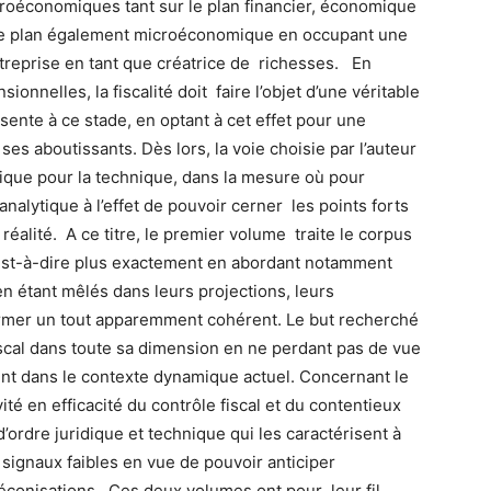
roéconomiques tant sur le plan financier, économique
 le plan également microéconomique en occupant une
ntreprise en tant que créatrice de richesses. En
onnelles, la fiscalité doit faire l’objet d’une véritable
ésente à ce stade, en optant à cet effet pour une
es aboutissants. Dès lors, la voie choisie par l’auteur
hnique pour la technique, dans la mesure où pour
t analytique à l’effet de pouvoir cerner les points forts
 réalité. A ce titre, le premier volume traite le corpus
c’est-à-dire plus exactement en abordant notamment
n étant mêlés dans leurs projections, leurs
former un tout apparemment cohérent. Le but recherché
fiscal dans toute sa dimension en ne perdant pas de vue
ent dans le contexte dynamique actuel. Concernant le
vité en efficacité du contrôle fiscal et du contentieux
d’ordre juridique et technique qui les caractérisent à
s signaux faibles en vue de pouvoir anticiper
réconisations. Ces deux volumes ont pour leur fil