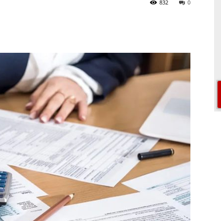
832
0