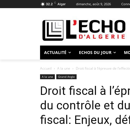
C
dimanche, août 9, 2026
Conne
32.2
Alger
ACTUALITÉ
ECHOS DU JOUR
M
Accueil
A la une
Droit fiscal à l’épreuve de l’effect
A la une
Grand Angle
Droit fiscal à l’é
du contrôle et d
fiscal: Enjeux, dé