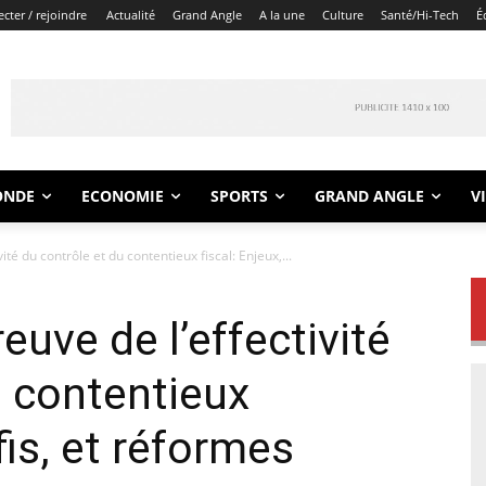
cter / rejoindre
Actualité
Grand Angle
A la une
Culture
Santé/Hi-Tech
É
ONDE
ECONOMIE
SPORTS
GRAND ANGLE
V
ivité du contrôle et du contentieux fiscal: Enjeux,...
preuve de l’effectivité
u contentieux
fis, et réformes