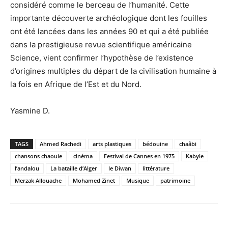
considéré comme le berceau de l’humanité. Cette
importante découverte archéologique dont les fouilles
ont été lancées dans les années 90 et qui a été publiée
dans la prestigieuse revue scientifique américaine
Science, vient confirmer l’hypothèse de l’existence
d’origines multiples du départ de la civilisation humaine à
la fois en Afrique de l’Est et du Nord.
Yasmine D.
TAGS
Ahmed Rachedi
arts plastiques
bédouine
chaâbi
chansons chaouie
cinéma
Festival de Cannes en 1975
Kabyle
l’andalou
La bataille d’Alger
le Diwan
littérature
Merzak Allouache
Mohamed Zinet
Musique
patrimoine