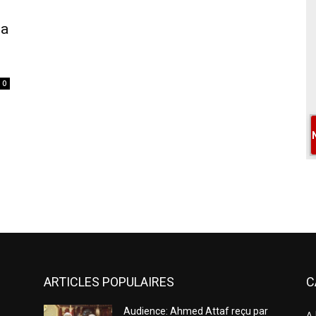
la
0
ARTICLES POPULAIRES
C
Audience: Ahmed Attaf reçu par
A 