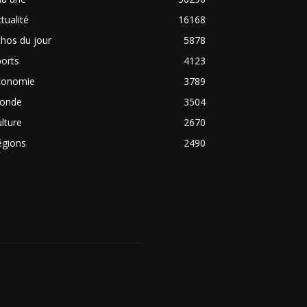
tualité
16168
hos du jour
5878
orts
4123
conomie
3789
onde
3504
lture
2670
égions
2490