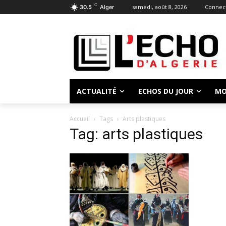
C
samedi, août 8, 2026
Connect
30.5
Alger
ACTUALITÉ
ECHOS DU JOUR
MO
Accueil
Tags
Arts plastiques
Tag: arts plastiques