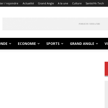
er / rejoindre
Actualité
Grand Angle
A la une
Culture
Santé/Hi-Tech
NDE
ECONOMIE
SPORTS
GRAND ANGLE
V