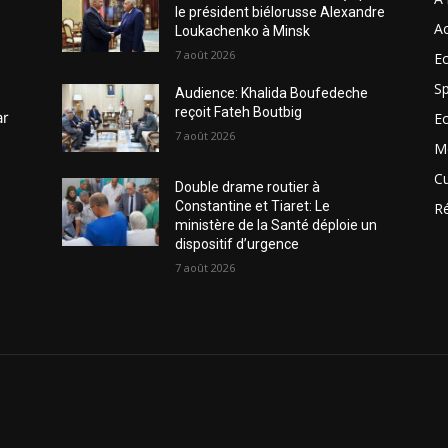
le président biélorusse Alexandre
Ac
Loukachenko à Minsk
7 août 2026
Ec
Sp
Audience: Khalida Boufedeche
reçoit Fateh Boutbig
ar
E
7 août 2026
M
Cu
Double drame routier à
Constantine et Tiaret: Le
R
ministère de la Santé déploie un
dispositif d’urgence
7 août 2026