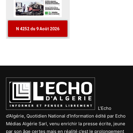
L’Echo
d’Algérie, Quotidien National d’Information édité par Echo
Médias Algérie Sarl, venu enrichir la presse écrite, jeune
par son âge certes mais en réalité c’est le prolongement