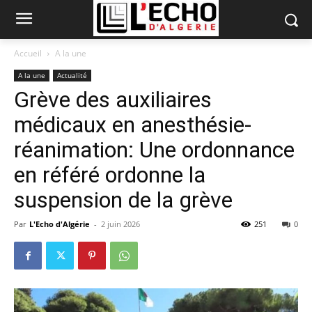
Accueil
A la une
A la une
Actualité
Grève des auxiliaires
médicaux en anesthésie-
réanimation: Une ordonnance
en référé ordonne la
suspension de la grève
Par
L'Echo d'Algérie
-
2 juin 2026
251
0