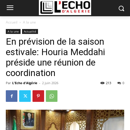
Accueil
A la une
A la une
Actualité
En prévision de la saison
estivale: Houria Meddahi
préside une réunion de
coordination
Par
L'Echo d'Algérie
-
2 juin 2026
213
0