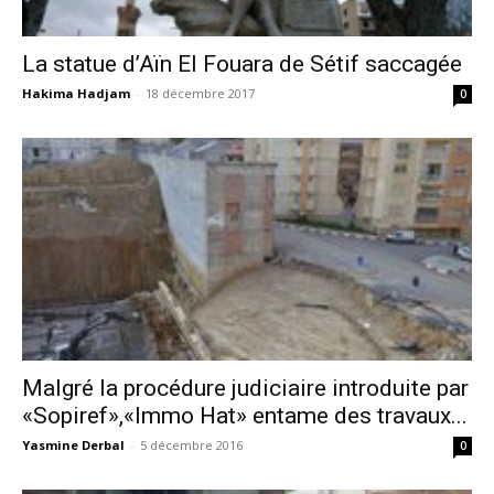
La statue d’Aïn El Fouara de Sétif saccagée
Hakima Hadjam
-
18 décembre 2017
0
Malgré la procédure judiciaire introduite par
«Sopiref»,«Immo Hat» entame des travaux...
Yasmine Derbal
-
5 décembre 2016
0