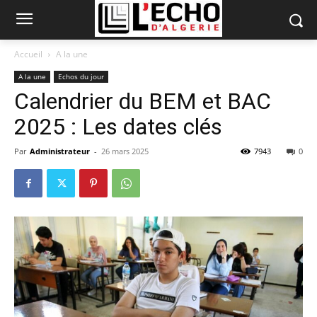
Accueil
A la une
A la une
Echos du jour
Calendrier du BEM et BAC
2025 : Les dates clés
Par
Administrateur
-
26 mars 2025
7943
0