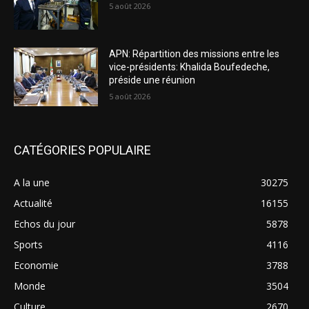
5 août 2026
APN: Répartition des missions entre les
vice-présidents: Khalida Boufedeche,
préside une réunion
5 août 2026
CATÉGORIES POPULAIRE
A la une
30275
Actualité
16155
Echos du jour
5878
Sports
4116
Economie
3788
Monde
3504
Culture
2670