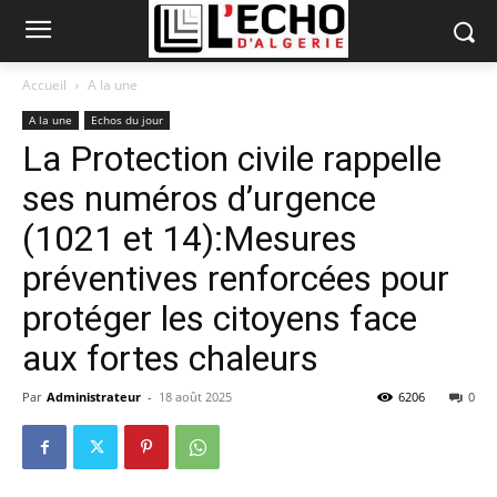
Accueil
A la une
A la une
Echos du jour
La Protection civile rappelle
ses numéros d’urgence
(1021 et 14):Mesures
préventives renforcées pour
protéger les citoyens face
aux fortes chaleurs
Par
Administrateur
-
18 août 2025
6206
0