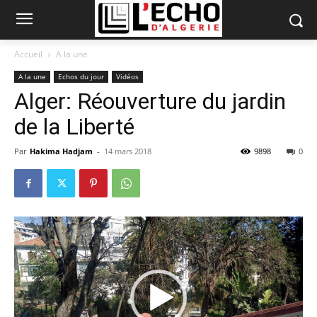
Accueil
A la une
A la une
Echos du jour
Vidéos
Alger: Réouverture du jardin
de la Liberté
Par
Hakima Hadjam
-
14 mars 2018
9898
0
Lecteur
vidéo