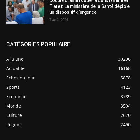
Double drame routier à Constantine et
Tiaret: Le ministère de la Santé déploie
un dispositif d’urgence
7 août 2026
CATÉGORIES POPULAIRE
A la une
30296
Actualité
16168
Echos du jour
5878
Sports
4123
Economie
3789
Monde
3504
Culture
2670
Régions
2490