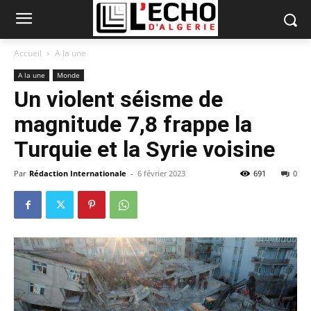
Accueil
A la une
A la une
Monde
Un violent séisme de
magnitude 7,8 frappe la
Turquie et la Syrie voisine
Par
Rédaction Internationale
-
6 février 2023
691
0