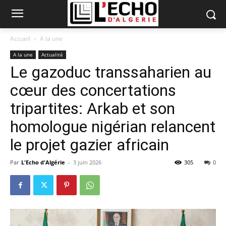
Accueil
A la une
A la une
Actualité
Le gazoduc transsaharien au
cœur des concertations
tripartites: Arkab et son
homologue nigérian relancent
le projet gazier africain
Par
L'Echo d'Algérie
-
3 juin 2026
305
0