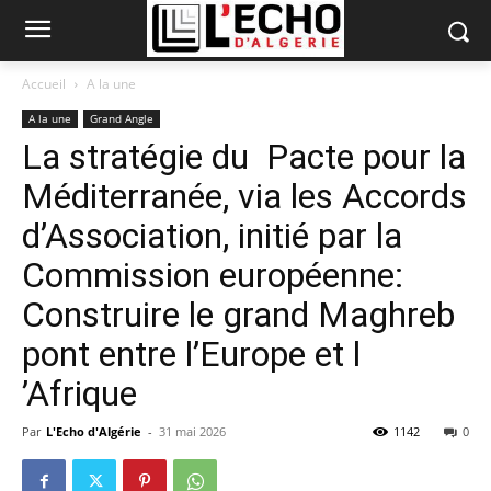
Accueil
A la une
A la une
Grand Angle
La stratégie du Pacte pour la
Méditerranée, via les Accords
d’Association, initié par la
Commission européenne:
Construire le grand Maghreb
pont entre l’Europe et l
’Afrique
Par
L'Echo d'Algérie
-
31 mai 2026
1142
0