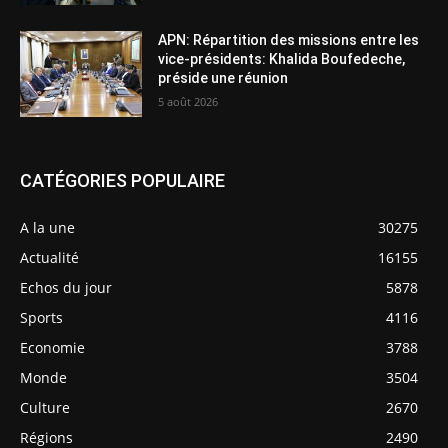
APN: Répartition des missions entre les
vice-présidents: Khalida Boufedeche,
préside une réunion
5 août 2026
CATÉGORIES POPULAIRE
A la une
30275
Actualité
16155
Echos du jour
5878
Sports
4116
Economie
3788
Monde
3504
Culture
2670
Régions
2490