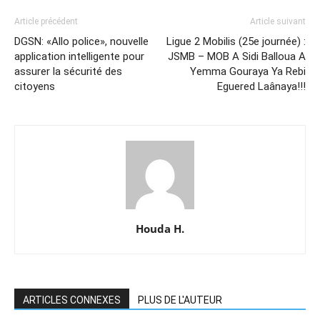
Article précédent
Article suivant
DGSN: «Allo police», nouvelle
Ligue 2 Mobilis (25e journée) :
application intelligente pour
JSMB – MOB A Sidi Balloua A
assurer la sécurité des
Yemma Gouraya Ya Rebi
citoyens
Eguered Laânaya!!!
Houda H.
ARTICLES CONNEXES
PLUS DE L'AUTEUR