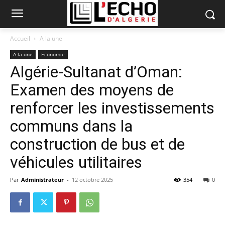
Accueil
A la une
A la une
Economie
Algérie-Sultanat d’Oman:
Examen des moyens de
renforcer les investissements
communs dans la
construction de bus et de
véhicules utilitaires
Par
Administrateur
-
12 octobre 2025
354
0