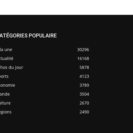
ATÉGORIES POPULAIRE
la une
30296
tualité
16168
chos du jour
5878
ports
4123
conomie
3789
onde
3504
ulture
2670
égions
2490