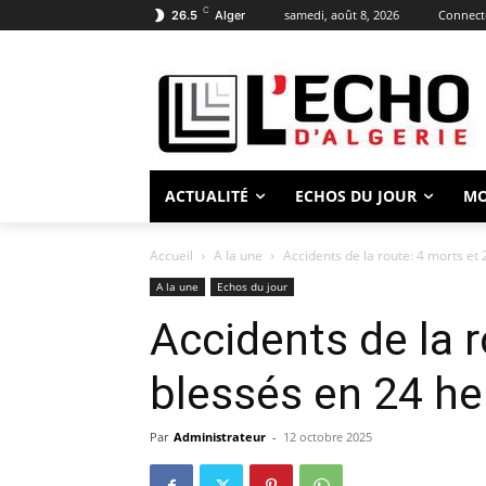
C
samedi, août 8, 2026
Connecte
26.5
Alger
ACTUALITÉ
ECHOS DU JOUR
M
Accueil
A la une
Accidents de la route: 4 morts et
A la une
Echos du jour
Accidents de la 
blessés en 24 he
Par
Administrateur
-
12 octobre 2025