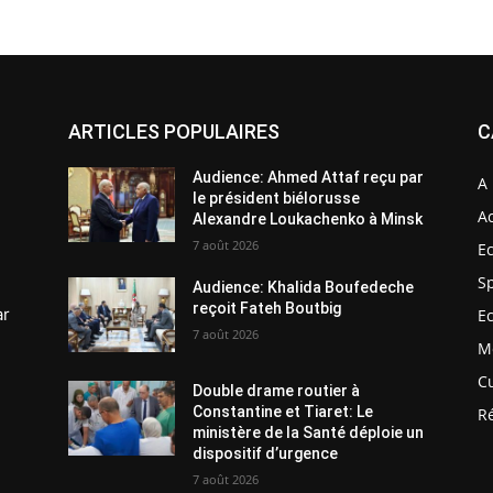
ARTICLES POPULAIRES
C
Audience: Ahmed Attaf reçu par
A 
le président biélorusse
Ac
Alexandre Loukachenko à Minsk
7 août 2026
E
S
Audience: Khalida Boufedeche
reçoit Fateh Boutbig
ar
E
7 août 2026
M
C
Double drame routier à
Constantine et Tiaret: Le
R
ministère de la Santé déploie un
dispositif d’urgence
7 août 2026