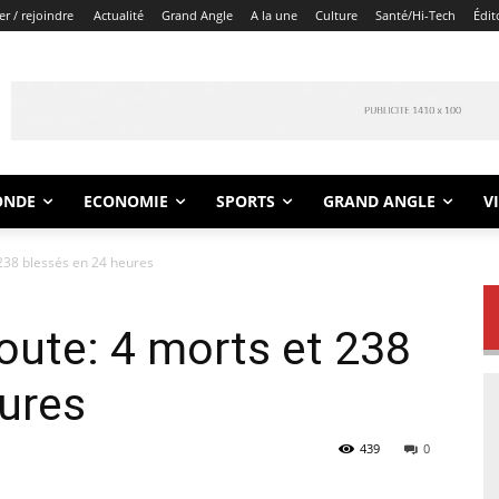
r / rejoindre
Actualité
Grand Angle
A la une
Culture
Santé/Hi-Tech
Édit
ONDE
ECONOMIE
SPORTS
GRAND ANGLE
V
 238 blessés en 24 heures
route: 4 morts et 238
ures
439
0