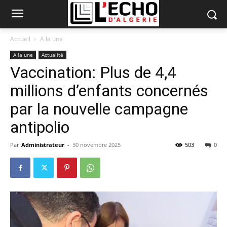
Accueil
A la une
A la une
Actualité
Vaccination: Plus de 4,4
millions d’enfants concernés
par la nouvelle campagne
antipolio
Par
Administrateur
-
30 novembre 2025
503
0