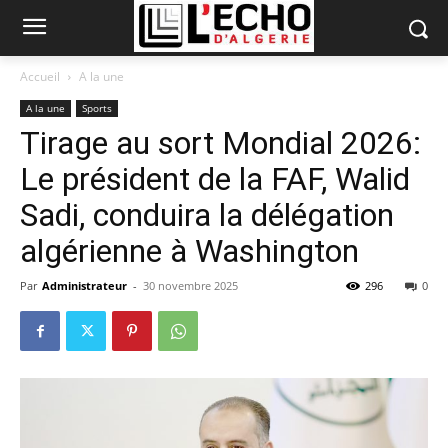
Accueil
A la une
A la une
Sports
Tirage au sort Mondial 2026:
Le président de la FAF, Walid
Sadi, conduira la délégation
algérienne à Washington
Par
Administrateur
-
30 novembre 2025
296
0