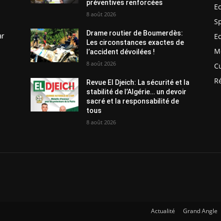
préventives renforcées
E
8 août 2026
S
Drame routier de Boumerdès:
ar
E
Les circonstances exactes de
M
l’accident dévoilées !
8 août 2026
C
R
Revue El Djeich: La sécurité et la
stabilité de l’Algérie… un devoir
sacré et la responsabilité de
tous
8 août 2026
Actualité
Grand Angle