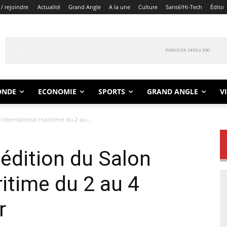
/ rejoindre
Actualité
Grand Angle
A la une
Culture
Santé/Hi-Tech
Édito
ONDE
ECONOMIE
SPORTS
GRAND ANGLE
V
international maritime du 2 au...
 édition du Salon
ritime du 2 au 4
r