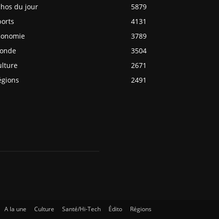
chos du jour
5879
ports
4131
conomie
3789
onde
3504
ulture
2671
égions
2491
A la une
Culture
Santé/Hi-Tech
Édito
Régions