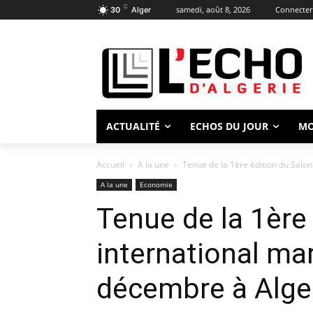
C
samedi, août 8, 2026
Connecter 
30
Alger
ACTUALITÉ
ECHOS DU JOUR
M
Accueil
A la une
Tenue de la 1ère édition du Salon 
A la une
Economie
Tenue de la 1ère
international ma
décembre à Alge