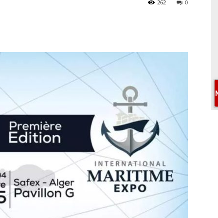
262
0