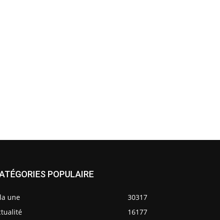
ATÉGORIES POPULAIRE
la une
30317
tualité
16177