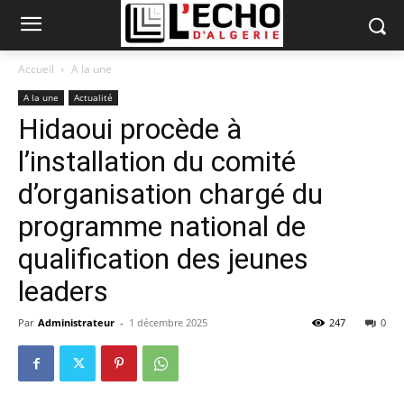
Accueil
A la une
A la une
Actualité
Hidaoui procède à
l’installation du comité
d’organisation chargé du
programme national de
qualification des jeunes
leaders
Par
Administrateur
-
1 décembre 2025
247
0