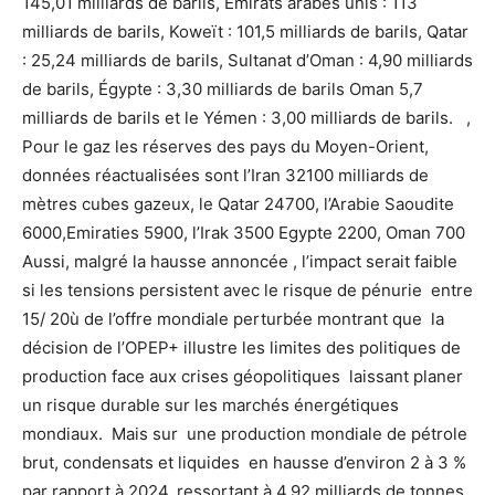
145,01 milliards de barils, Émirats arabes unis : 113
milliards de barils, Koweït : 101,5 milliards de barils, Qatar
: 25,24 milliards de barils, Sultanat d’Oman : 4,90 milliards
de barils, Égypte : 3,30 milliards de barils Oman 5,7
milliards de barils et le Yémen : 3,00 milliards de barils. ,
Pour le gaz les réserves des pays du Moyen-Orient,
données réactualisées sont l’Iran 32100 milliards de
mètres cubes gazeux, le Qatar 24700, l’Arabie Saoudite
6000,Emiraties 5900, l’Irak 3500 Egypte 2200, Oman 700
Aussi, malgré la hausse annoncée , l’impact serait faible
si les tensions persistent avec le risque de pénurie entre
15/ 20ù de l’offre mondiale perturbée montrant que la
décision de l’OPEP+ illustre les limites des politiques de
production face aux crises géopolitiques laissant planer
un risque durable sur les marchés énergétiques
mondiaux. Mais sur une production mondiale de pétrole
brut, condensats et liquides en hausse d’environ 2 à 3 %
par rapport à 2024, ressortant à 4,92 milliards de tonnes