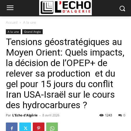
Accueil
A la une
A la une
Grand Angle
Tensions géostratégiques au
Moyen Orient: Quels impacts,
la décision de l’OPEP+ de
relever sa production et du
gel pour 15 jours du conflit
Iran USA-Israël sur le cours
des hydrocarbures ?
Par
L'Echo d'Algérie
-
8 avril 2026
1243
0