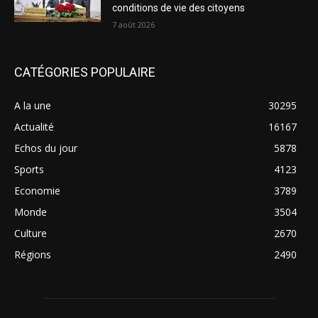
conditions de vie des citoyens
7 août 2026
CATÉGORIES POPULAIRE
A la une
30295
Actualité
16167
Echos du jour
5878
Sports
4123
Economie
3789
Monde
3504
Culture
2670
Régions
2490