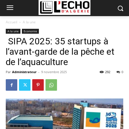
Accueil
A la une
A la une
Economie
SIPA 2025: 35 startups à
l’avant-garde de la pêche et
de l’aquaculture
Par
Administrateur
-
9 novembre 2025
292
0