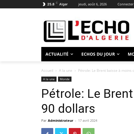
C
jeudi, août 6, 2026
Connecter 
25.8
Alger
ACTUALITÉ
ECHOS DU JOUR
M
Accueil
A la une
Pétrole: Le Brent baisse à moins 
A la une
Monde
Pétrole: Le Bren
90 dollars
Par
Administrateur
-
17 avril 2024