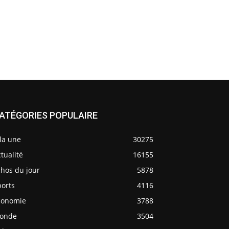
ATÉGORIES POPULAIRE
la une
30275
tualité
16155
chos du jour
5878
ports
4116
conomie
3788
onde
3504