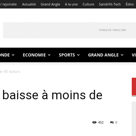
/ rejoindre
Actualité
Grand Angle
A la une
Culture
Santé/Hi-Tech
Édito
ONDE
ECONOMIE
SPORTS
GRAND ANGLE
V
de 90 dollars
t baisse à moins de
452
0