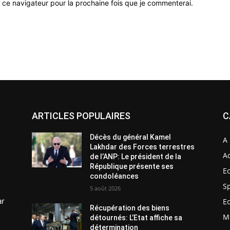
 ce navigateur pour la prochaine fois que je commenterai.
ARTICLES POPULAIRES
C
Décès du général Kamel
A 
Lakhdar des Forces terrestres
Ac
de l’ANP: Le président de la
République présente ses
E
condoléances
S
5 août 2026
ar
E
Récupération des biens
M
détournés: L’Etat affiche sa
détermination