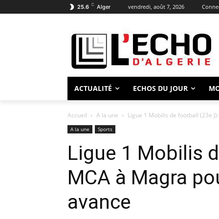
C
vendredi, août 7, 2026
Connec
25.6
Alger
ACTUALITÉ
ECHOS DU JOUR
M
Accueil
A la une
Ligue 1 Mobilis de football (23e J
A la une
Sports
Ligue 1 Mobilis d
MCA à Magra pou
avance