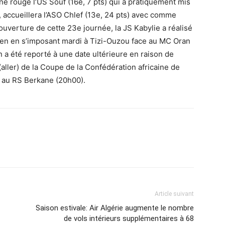
erne rouge l’US Souf (16e, 7 pts) qui a pratiquement mis
, accueillera l’ASO Chlef (13e, 24 pts) avec comme
 ouverture de cette 23e journée, la JS Kabylie a réalisé
tien en s’imposant mardi à Tizi-Ouzou face au MC Oran
a été reporté à une date ultérieure en raison de
aller) de la Coupe de la Confédération africaine de
ce au RS Berkane (20h00).
Article suivant
Saison estivale: Air Algérie augmente le nombre
de vols intérieurs supplémentaires à 68