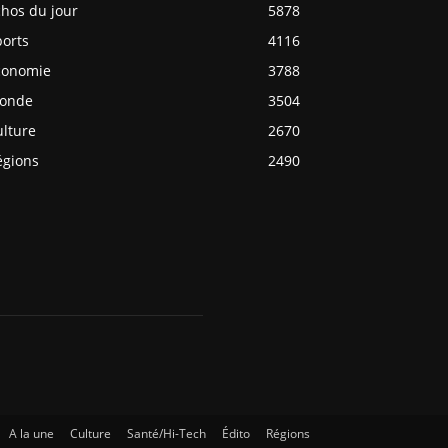
chos du jour
5878
ports
4116
conomie
3788
onde
3504
ulture
2670
égions
2490
A la une
Culture
Santé/Hi-Tech
Édito
Régions