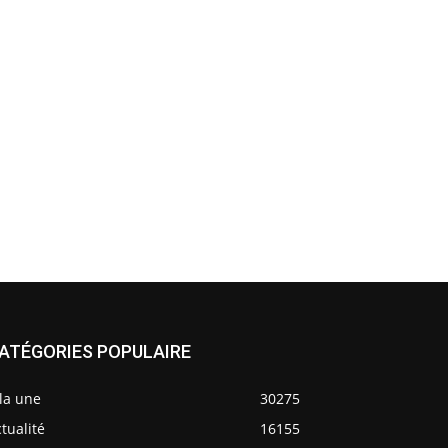
ATÉGORIES POPULAIRE
la une
30275
tualité
16155