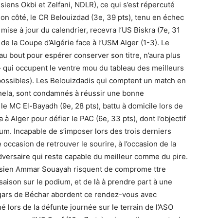
ens Okbi et Zelfani, NDLR), ce qui s’est répercuté
son côté, le CR Belouizdad (3e, 39 pts), tenu en échec
ise à jour du calendrier, recevra l’US Biskra (7e, 31
 de la Coupe d’Algérie face à l’USM Alger (1-3). Le
u bout pour espérer conserver son titre, n’aura plus
n » qui occupent le ventre mou du tableau des meilleurs
3 possibles). Les Belouizdadis qui comptent un match en
ela, sont condamnés à réussir une bonne
le MC El-Bayadh (9e, 28 pts), battu à domicile lors de
à Alger pour défier le PAC (6e, 33 pts), dont l’objectif
um. Incapable de s’imposer lors des trois derniers
e occasion de retrouver le sourire, à l’occasion de la
adversaire qui reste capable du meilleur comme du pire.
unisien Ammar Souayah risquent de comprome ttre
aison sur le podium, et de là à prendre part à une
s gars de Béchar abordent ce rendez-vous avec
é lors de la défunte journée sur le terrain de l’ASO