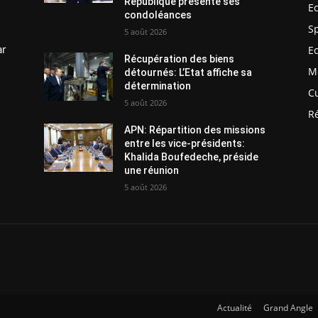
République présente ses
E
condoléances
S
5 août 2026
ar
E
Récupération des biens
M
détournés: L’Etat affiche sa
détermination
C
5 août 2026
R
APN: Répartition des missions
entre les vice-présidents:
Khalida Boufedeche, préside
une réunion
5 août 2026
Actualité
Grand Angle