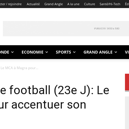
ter / rejoindre
Actualité
Grand Angle
A la une
Culture
Santé/Hi-Tech
Éd
ONDE
ECONOMIE
SPORTS
GRAND ANGLE
V
): Le MCA à Magra pour...
e football (23e J): Le
r accentuer son