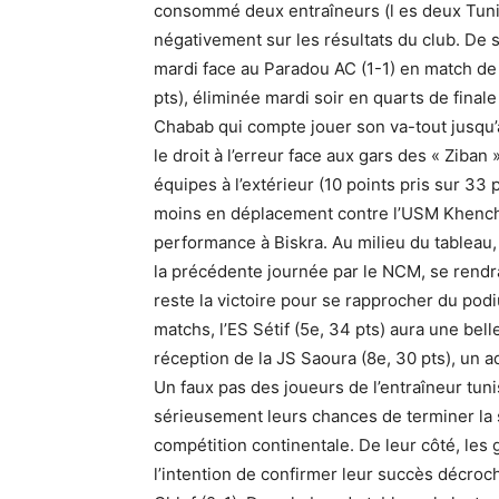
consommé deux entraîneurs (l es deux Tunisi
négativement sur les résultats du club. De 
mardi face au Paradou AC (1-1) en match de m
pts), éliminée mardi soir en quarts de finale
Chabab qui compte jouer son va-tout jusqu’a
le droit à l’erreur face aux gars des « Ziba
équipes à l’extérieur (10 points pris sur 3
moins en déplacement contre l’USM Khench
performance à Biskra. Au milieu du tableau, 
la précédente journée par le NCM, se rendra 
reste la victoire pour se rapprocher du podi
matchs, l’ES Sétif (5e, 34 pts) aura une bell
réception de la JS Saoura (8e, 30 pts), un 
Un faux pas des joueurs de l’entraîneur t
sérieusement leurs chances de terminer la s
compétition continentale. De leur côté, le
l’intention de confirmer leur succès décroch