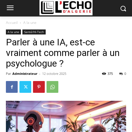
Accueil
A la une
A la une
Santé/Hi-Tech
Parler à une IA, est-ce
vraiment comme parler à un
psychologue ?
Par
Administrateur
-
12 octobre 2025
375
0