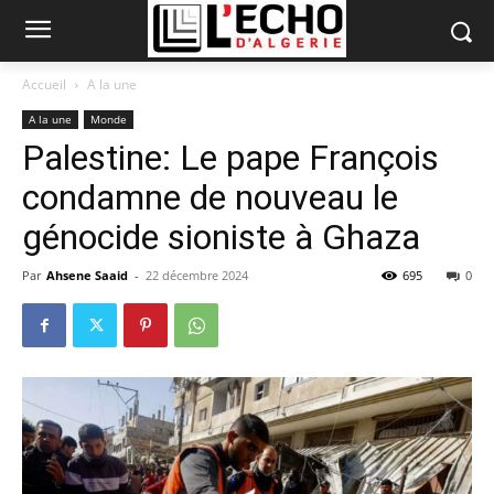
Accueil
A la une
A la une
Monde
Palestine: Le pape François
condamne de nouveau le
génocide sioniste à Ghaza
Par
Ahsene Saaid
-
22 décembre 2024
695
0