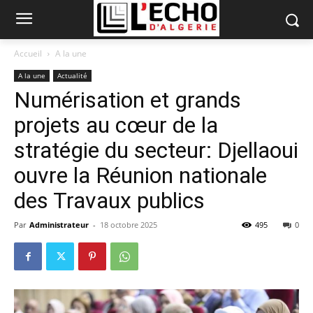
Accueil
A la une
A la une
Actualité
Numérisation et grands
projets au cœur de la
stratégie du secteur: Djellaoui
ouvre la Réunion nationale
des Travaux publics
Par
Administrateur
-
18 octobre 2025
495
0