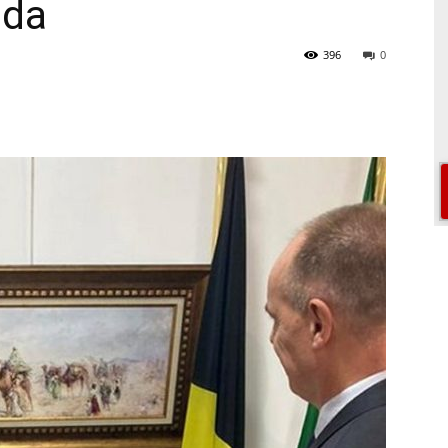
âda
396
0