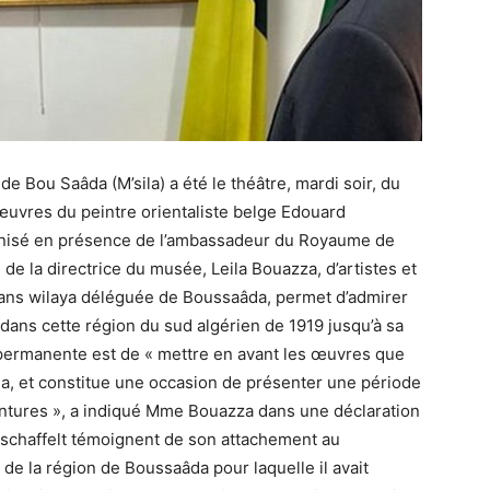
 Bou Saâda (M’sila) a été le théâtre, mardi soir, du
uvres du peintre orientaliste belge Edouard
anisé en présence de l’ambassadeur du Royaume de
de la directrice du musée, Leila Bouazza, d’artistes et
dans wilaya déléguée de Boussaâda, permet d’admirer
 dans cette région du sud algérien de 1919 jusqu’à sa
n permanente est de « mettre en avant les œuvres que
a, et constitue une occasion de présenter une période
eintures », a indiqué Mme Bouazza dans une déclaration
rschaffelt témoignent de son attachement au
 de la région de Boussaâda pour laquelle il avait