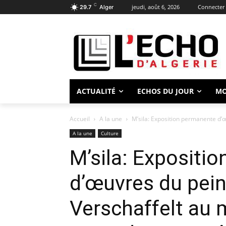
C
jeudi, août 6, 2026
Connecter 
29.7
Alger
ACTUALITÉ
ECHOS DU JOUR
M
Accueil
A la une
M’sila: Exposition permanente d’
A la une
Culture
M’sila: Expositi
d’œuvres du pein
Verschaffelt au