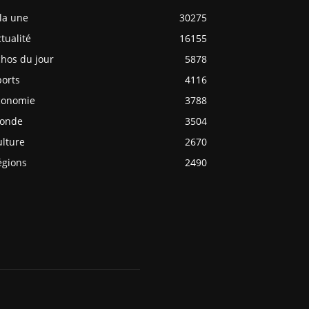
la une
30275
tualité
16155
chos du jour
5878
ports
4116
conomie
3788
onde
3504
ulture
2670
égions
2490