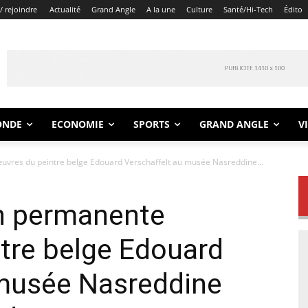
/ rejoindre
Actualité
Grand Angle
A la une
Culture
Santé/Hi-Tech
Édito
ONDE
ECONOMIE
SPORTS
GRAND ANGLE
V
œuvres du peintre belge Edouard Verschaffelt au musée Nasreddine...
on permanente
tre belge Edouard
 musée Nasreddine