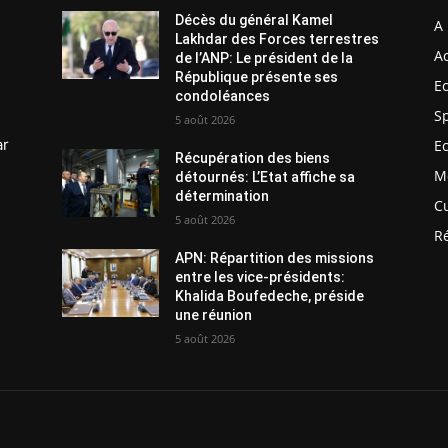
Décès du général Kamel
A 
Lakhdar des Forces terrestres
Ac
de l’ANP: Le président de la
République présente ses
E
condoléances
S
5 août 2026
ar
E
Récupération des biens
M
détournés: L’Etat affiche sa
détermination
C
5 août 2026
R
APN: Répartition des missions
entre les vice-présidents:
Khalida Boufedeche, préside
une réunion
5 août 2026