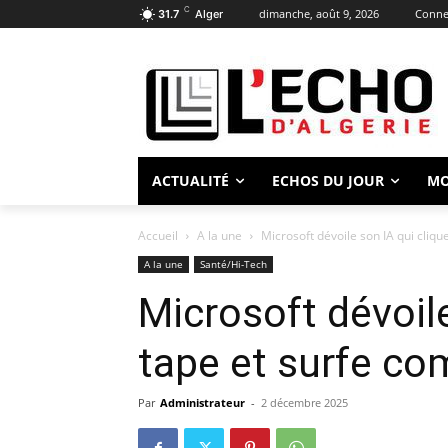
C
dimanche, août 9, 2026
Connec
31.7
Alger
ACTUALITÉ
ECHOS DU JOUR
M
Accueil
A la une
Microsoft dévoile son IA qui cliq
A la une
Santé/Hi-Tech
Microsoft dévoile
tape et surfe c
Par
Administrateur
-
2 décembre 2025