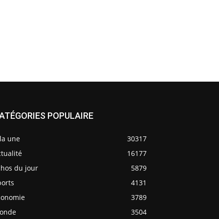
ATÉGORIES POPULAIRE
la une
30317
tualité
16177
chos du jour
5879
ports
4131
conomie
3789
onde
3504