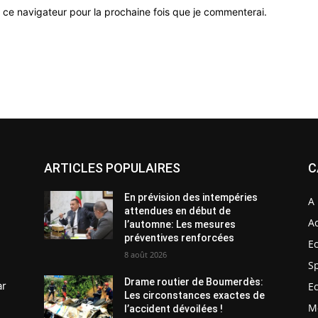
 ce navigateur pour la prochaine fois que je commenterai.
ARTICLES POPULAIRES
C
En prévision des intempéries
A 
attendues en début de
Ac
l’automne: Les mesures
préventives renforcées
E
8 août 2026
S
Drame routier de Boumerdès:
ar
E
Les circonstances exactes de
M
l’accident dévoilées !