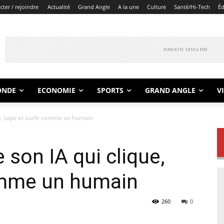
ter / rejoindre
Actualité
Grand Angle
A la une
Culture
Santé/Hi-Tech
Éd
ONDE
ECONOMIE
SPORTS
GRAND ANGLE
V
ue, tape et surfe comme un humain
 son IA qui clique,
omme un humain
260
0