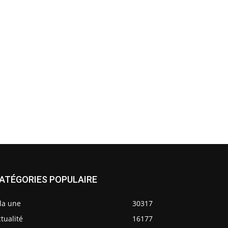
ATÉGORIES POPULAIRE
la une
30317
tualité
16177