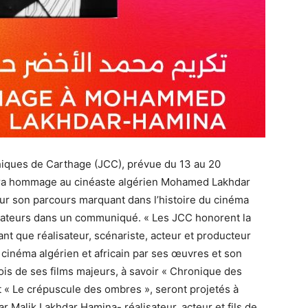
iques de Carthage (JCC), prévue du 13 au 20
ndra hommage au cinéaste algérien Mohamed Lakhdar
r son parcours marquant dans l’histoire du cinéma
nisateurs dans un communiqué. « Les JCC honorent la
 que réalisateur, scénariste, acteur et producteur
 cinéma algérien et africain par ses œuvres et son
ois de ses films majeurs, à savoir « Chronique des
t « Le crépuscule des ombres », seront projetés à
r Malik Lakhdar Hamina- réalisateur, acteur et fils de