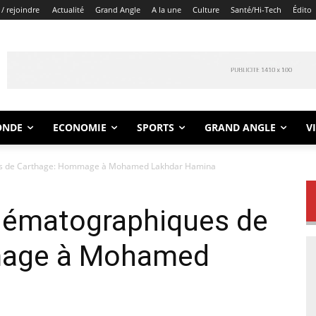
/ rejoindre
Actualité
Grand Angle
A la une
Culture
Santé/Hi-Tech
Édito
ONDE
ECONOMIE
SPORTS
GRAND ANGLE
V
es de Carthage: Hommage à Mohamed Lakhdar Hamina
nématographiques de
mage à Mohamed