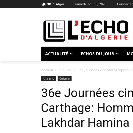
C
samedi, août 8, 2026
Connecter 
30
Alger
ACTUALITÉ
ECHOS DU JOUR
M
Accueil
A la une
36e Journées cinématographiqu
A la une
Culture
36e Journées ci
Carthage: Hom
Lakhdar Hamina