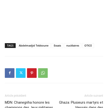
TAGS
Abdelmadjid Tebboune
Essais
nucléaires
OTICE
Article précédent
Article suivant
MDN: Chanegriha honore les
Ghaza: Plusieurs martyrs et
champions des Jeux militaires
blessés dans des