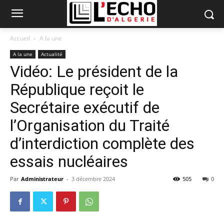
Accueil
A la une
A la une
Actualité
Vidéo: Le président de la
République reçoit le
Secrétaire exécutif de
l’Organisation du Traité
d’interdiction complète des
essais nucléaires
Par
Administrateur
-
3 décembre 2024
505
0