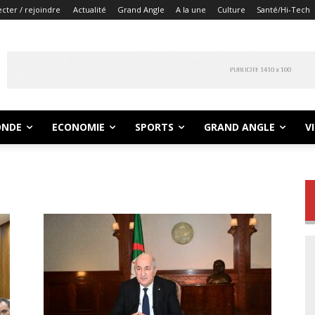
cter / rejoindre
Actualité
Grand Angle
A la une
Culture
Santé/Hi-Tech
NDE
ECONOMIE
SPORTS
GRAND ANGLE
V