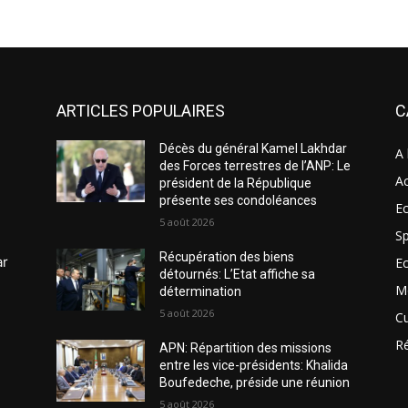
ARTICLES POPULAIRES
C
Décès du général Kamel Lakhdar
A 
des Forces terrestres de l’ANP: Le
Ac
président de la République
présente ses condoléances
Ec
5 août 2026
Sp
Récupération des biens
ar
E
détournés: L’Etat affiche sa
M
détermination
5 août 2026
Cu
R
APN: Répartition des missions
entre les vice-présidents: Khalida
Boufedeche, préside une réunion
5 août 2026