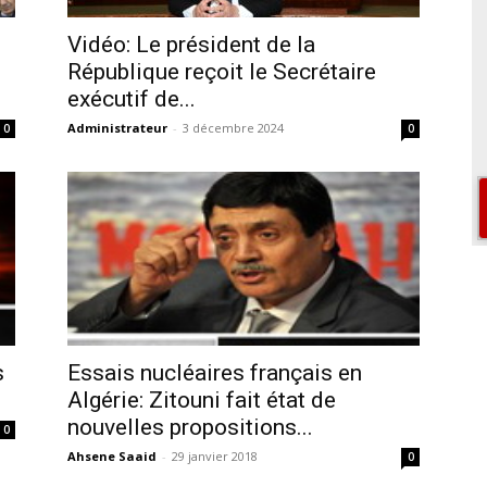
Vidéo: Le président de la
République reçoit le Secrétaire
exécutif de...
Administrateur
-
3 décembre 2024
0
0
s
Essais nucléaires français en
Algérie: Zitouni fait état de
nouvelles propositions...
0
Ahsene Saaid
-
29 janvier 2018
0