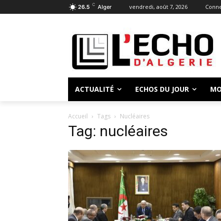
C
vendredi, août 7, 2026
Conne
26.5
Alger
ACTUALITÉ
ECHOS DU JOUR
MO
Accueil
Tags
Nucléaires
Tag: nucléaires