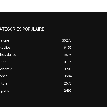
ATÉGORIES POPULAIRE
la une
30275
tualité
16155
hos du jour
5878
orts
4116
conomie
3788
onde
3504
lture
2670
égions
2490