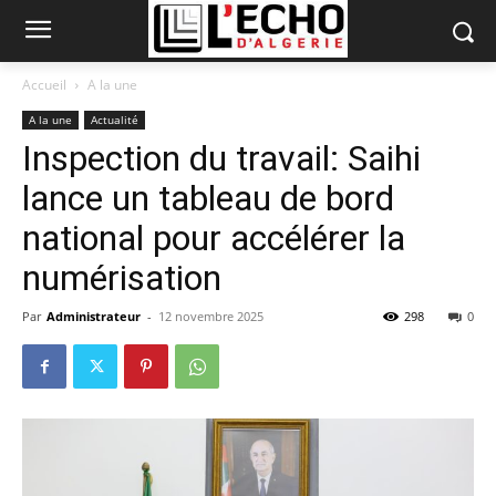
Accueil
A la une
A la une
Actualité
Inspection du travail: Saihi
lance un tableau de bord
national pour accélérer la
numérisation
Par
Administrateur
-
12 novembre 2025
298
0