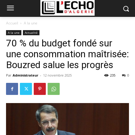
Accueil
A la une
A la une
Actualité
70 % du budget fondé sur
une consommation maîtrisée:
Bouzred salue les progrès
Par
Administrateur
-
12 novembre 2025
235
0