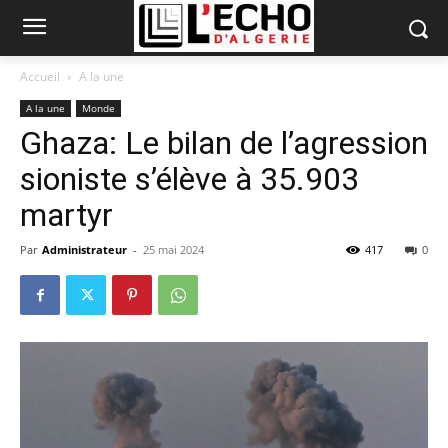
Accueil
A la une
A la une
Monde
Ghaza: Le bilan de l’agression
sioniste s’élève à 35.903
martyr
Par
Administrateur
-
25 mai 2024
417
0